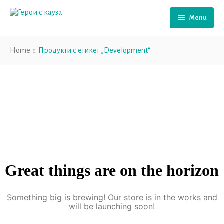
Menu
Начало
Home
Продукти с етикет „Development“
За нас
За проекта
Подкасти
Подкрепа
Виртуална среда
Нашите психолози
Моето преживяване
Подай сигнал
Great things are on the horizon
Приказки за деца
Новини
Something big is brewing! Our store is in the works and
will be launching soon!
Контакти