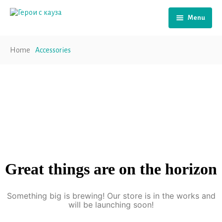
Menu
Начало
Home
Accessories
За нас
За проекта
Подкасти
Подкрепа
Виртуална среда
Нашите психолози
Моето преживяване
Подай сигнал
Great things are on the horizon
Приказки за деца
Новини
Something big is brewing! Our store is in the works and
will be launching soon!
Контакти